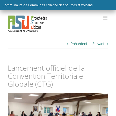
Skip
Communauté de Communes Ardèche des Sources et Volcans
to
content
Précédent
Suivant
Lancement officiel de la
Convention Territoriale
Globale (CTG)