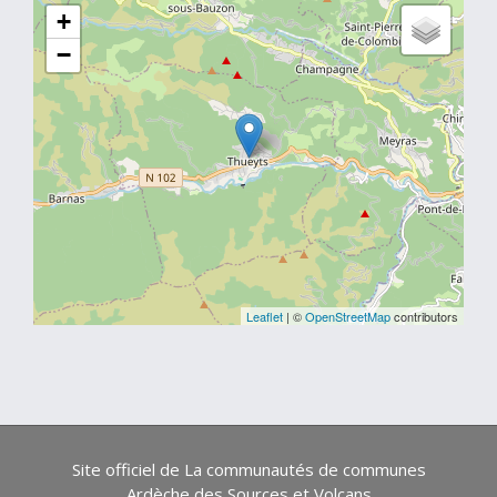
+
−
Leaflet
| ©
OpenStreetMap
contributors
Site officiel de La communautés de communes
Ardèche des Sources et Volcans