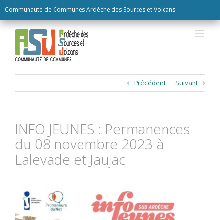
Skip
Communauté de Communes Ardèche des Sources et Volcans
to
content
Précédent
Suivant
INFO JEUNES : Permanences
du 08 novembre 2023 à
Lalevade et Jaujac