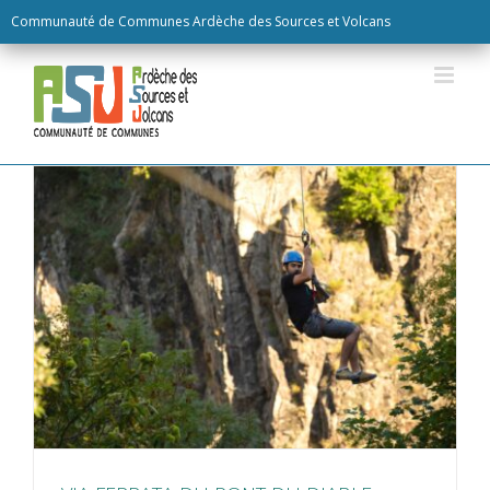
Skip
Communauté de Communes Ardèche des Sources et Volcans
to
content