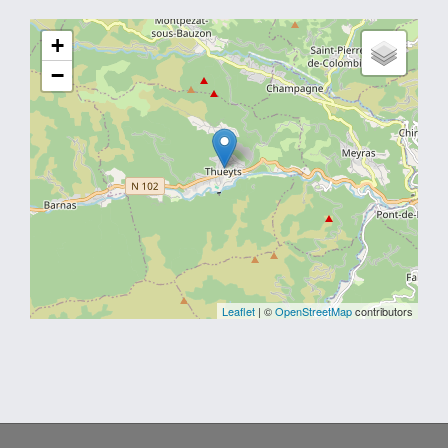
+
−
Leaflet
| ©
OpenStreetMap
contributors