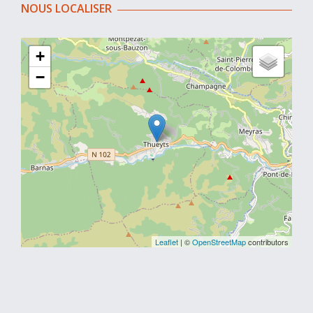
NOUS LOCALISER
+
−
Leaflet
| ©
OpenStreetMap
contributors