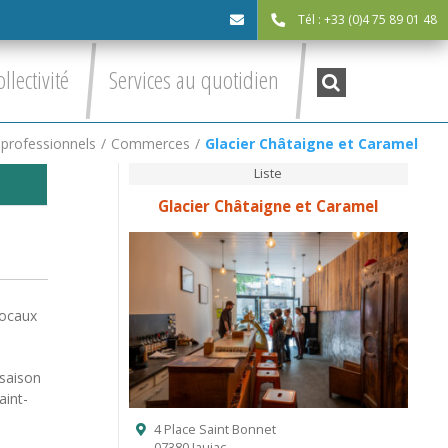
Tél : +33 (0)4 75 89 01 48
cdc@asv-
Recherche
ollectivité
Services au quotidien
:
cdc.fr
professionnels
/
Commerces
/
Glacier Châtaigne et Caramel
Liste
Glacier Châtaigne et Caramel
locaux
 saison
aint-
4 Place Saint Bonnet
07380 Jaujac