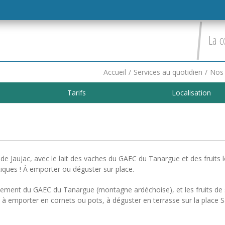
La c
Accueil
/
Services au quotidien
/
Nos 
Tarifs
Localisation
e de Jaujac, avec le lait des vaches du GAEC du Tanargue et des fruits 
iques ! À emporter ou déguster sur place.
irectement du GAEC du Tanargue (montagne ardéchoise), et les fruits de
 à emporter en cornets ou pots, à déguster en terrasse sur la place S