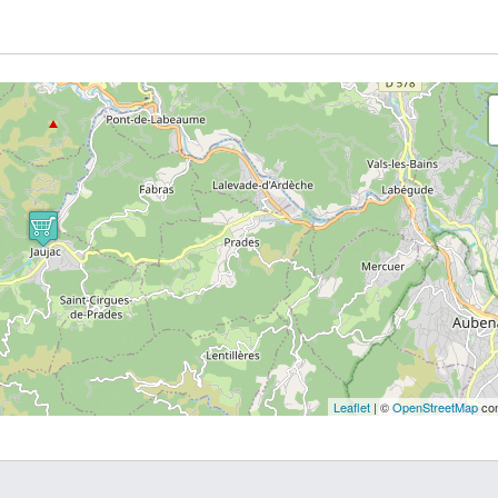
Leaflet
| ©
OpenStreetMap
con