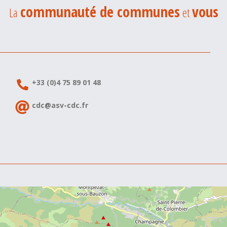
communauté de communes
vous
La
et
+33 (0)4 75 89 01 48
cdc@asv-cdc.fr