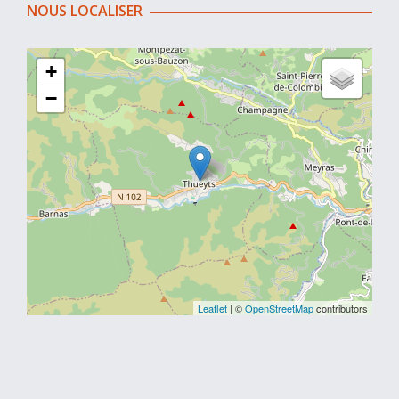
NOUS LOCALISER
+
−
Leaflet
| ©
OpenStreetMap
contributors