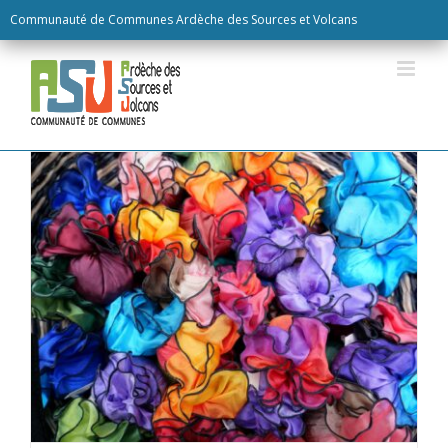
Skip
Communauté de Communes Ardèche des Sources et Volcans
to
content