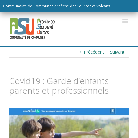
Skip
Communauté de Communes Ardèche des Sources et Volcans
to
content
Précédent
Suivant
Covid19 : Garde d’enfants
parents et professionnels