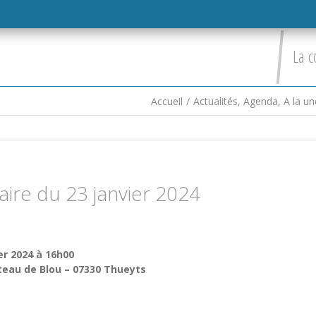
La c
Accueil
/
Actualités
,
Agenda
,
A la un
ire du 23 janvier 2024
er 2024 à 16h00
teau de Blou – 07330 Thueyts