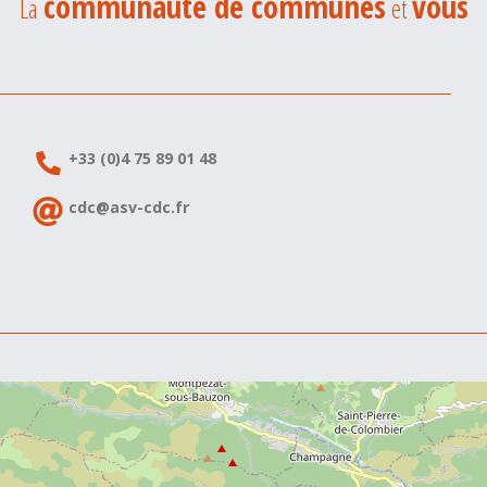
communauté de communes
vous
La
et
+33 (0)4 75 89 01 48
cdc@asv-cdc.fr