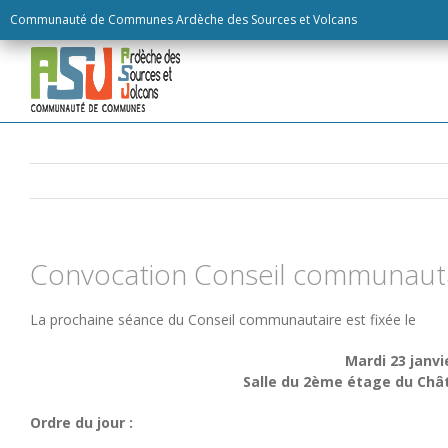
Skip
Communauté de Communes Ardèche des Sources et Volcans
to
content
Convocation Conseil communauta
La prochaine séance du Conseil communautaire est fixée le
Mardi 23 janvi
Salle du 2ème étage du Châ
Ordre du jour :