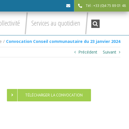
Tél : +33 (0)4 75 89 01 48
cdc@asv-
Recherche
ollectivité
Services au quotidien
:
cdc.fr
e
/
Convocation Conseil communautaire du 23 janvier 2024
Précédent
Suivant
TÉLÉCHARGER LA CONVOCATION