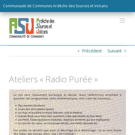
Skip
Communauté de Communes Ardèche des Sources et Volcans
to
content
Précédent
Suivant
Ateliers « Radio Purée »