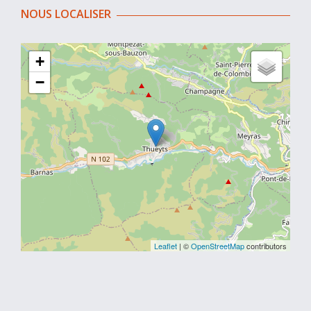
NOUS LOCALISER
+
−
Leaflet
| ©
OpenStreetMap
contributors