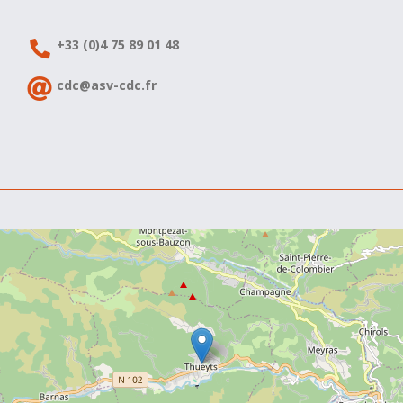
+33 (0)4 75 89 01 48
cdc@asv-cdc.fr