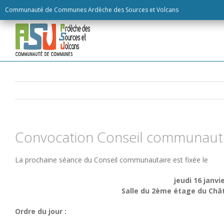
Skip
Communauté de Communes Ardèche des Sources et Volcans
to
content
Convocation Conseil communauta
La prochaine séance du Conseil communautaire est fixée le
jeudi 16 janvi
Salle du 2ème étage du Châ
Ordre du jour :