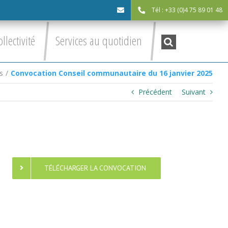
Tél : +33 (0)4 75 89 01 48
cdc@asv-
Recherche
ollectivité
Services au quotidien
:
cdc.fr
s
/
Convocation Conseil communautaire du 16 janvier 2025
Précédent
Suivant
TÉLÉCHARGER LA CONVOCATION