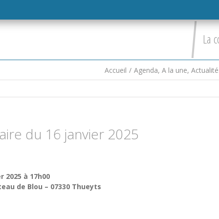
La c
Accueil
/
Agenda
,
A la une
,
Actualité
ire du 16 janvier 2025
er 2025 à 17h00
teau de Blou – 07330 Thueyts