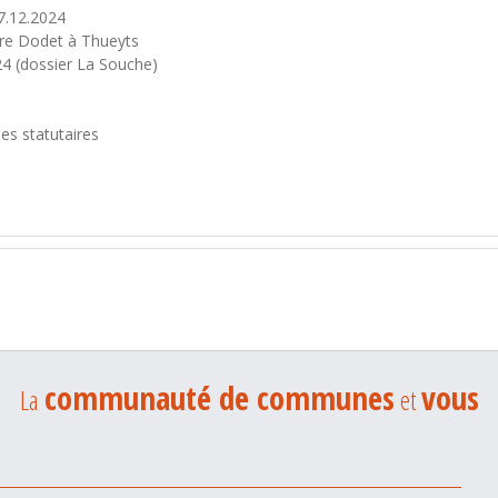
7.12.2024
ière Dodet à Thueyts
4 (dossier La Souche)
es statutaires
communauté de communes
vous
La
et