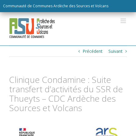
Skip
Communauté de Communes Ardèche des Sources et Volcans
to
content
Précédent
Suivant
Clinique Condamine : Suite
transfert d’activités du SSR de
Thueyts – CDC Ardèche des
Sources et Volcans