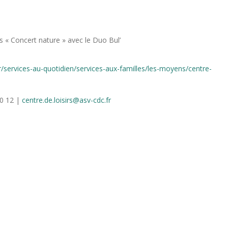
s « Concert nature » avec le Duo Bul’
r/services-au-quotidien/services-aux-familles/les-moyens/centre-
30 12 |
centre.de.loisirs@asv-cdc.fr