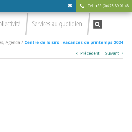
Tél : +33 (0)4 75 89 01 48
cdc@asv-
Recherche
ollectivité
Services au quotidien
:
cdc.fr
és
,
Agenda
/
Centre de loisirs : vacances de printemps 2024
Précédent
Suivant