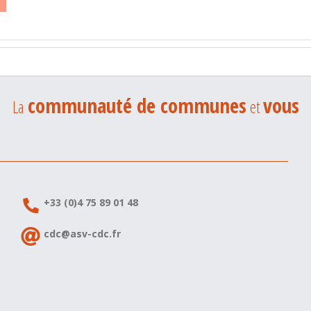
communauté de communes
vous
La
et
+33 (0)4 75 89 01 48
cdc@asv-cdc.fr