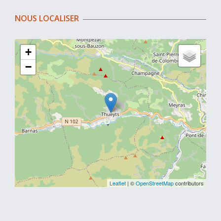
NOUS LOCALISER
+
−
Leaflet
| ©
OpenStreetMap
contributors