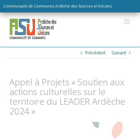
Skip
Communauté de Communes Ardèche des Sources et Volcans
to
content
Précédent
Suivant
Appel à Projets « Soutien aux
actions culturelles sur le
territoire du LEADER Ardèche
2024 »