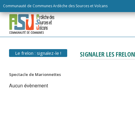
Skip
Communauté de Communes Ardèche des Sources et Volcans
to
content
SIGNALER LES FRELON
Le frelon : signalez-le !
Spectacle de Marionnettes
Aucun évènement