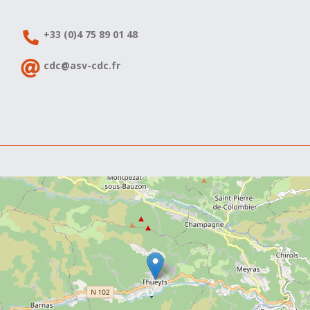
+33 (0)4 75 89 01 48
cdc@asv-cdc.fr