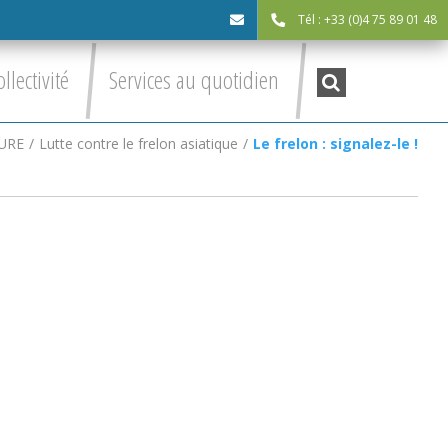
Tél : +33 (0)4 75 89 01 48
cdc@asv-
Recherche
ollectivité
Services au quotidien
:
cdc.fr
URE
/
Lutte contre le frelon asiatique
/
Le frelon : signalez-le !