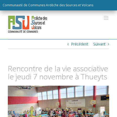
Skip
Communauté de Communes Ardèche des Sources et Volcans
to
content
Précédent
Suivant
Rencontre de la vie associative
le jeudi 7 novembre à Thueyts