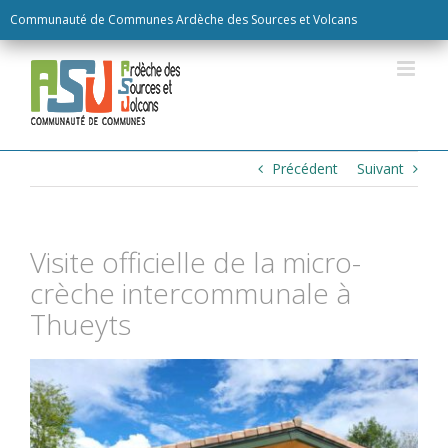
Skip
Communauté de Communes Ardèche des Sources et Volcans
to
content
Précédent
Suivant
Visite officielle de la micro-
crèche intercommunale à
Thueyts