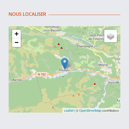
NOUS LOCALISER
+
−
Leaflet
| ©
OpenStreetMap
contributors