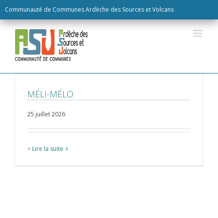
Skip
Communauté de Communes Ardèche des Sources et Volcans
to
content
MÉLI-MÉLO
25 juillet 2026
> Lire la suite