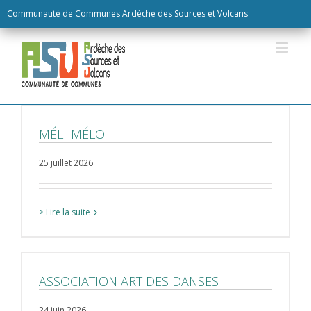
Skip
Communauté de Communes Ardèche des Sources et Volcans
to
content
MÉLI-MÉLO
25 juillet 2026
> Lire la suite
ASSOCIATION ART DES DANSES
24 juin 2026