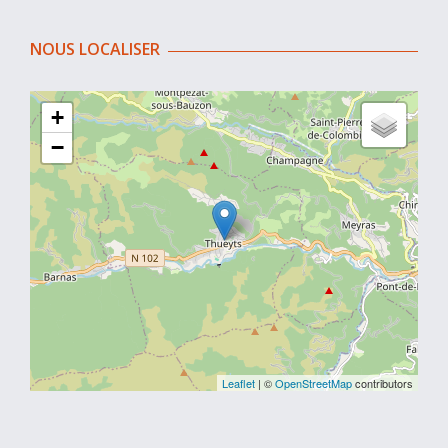
NOUS LOCALISER
+
−
Leaflet
| ©
OpenStreetMap
contributors