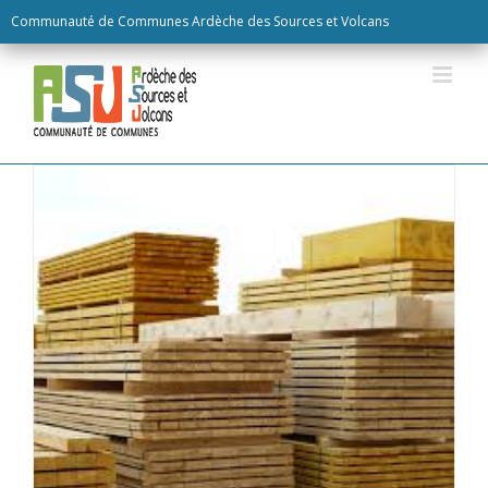
Skip
Communauté de Communes Ardèche des Sources et Volcans
to
content