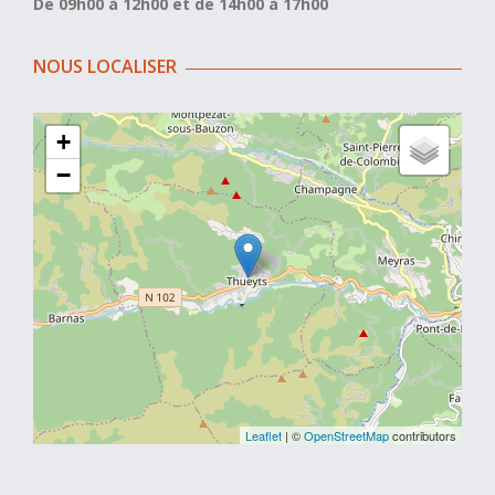
De 09h00 à 12h00 et de 14h00 à 17h00
NOUS LOCALISER
+
−
Leaflet
| ©
OpenStreetMap
contributors