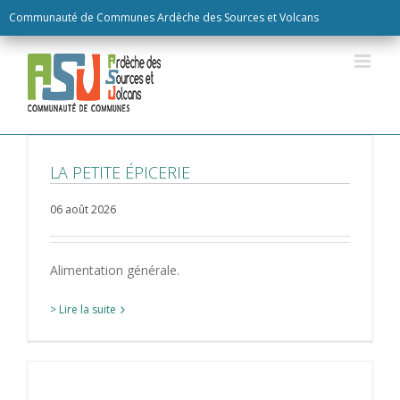
Skip
Communauté de Communes Ardèche des Sources et Volcans
to
content
LA PETITE ÉPICERIE
06 août 2026
Alimentation générale.
> Lire la suite