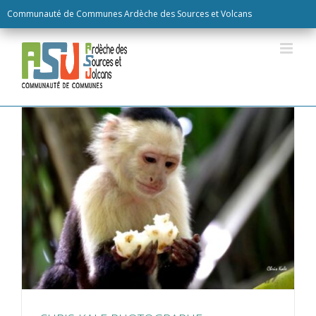
Skip
Communauté de Communes Ardèche des Sources et Volcans
to
content