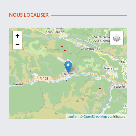
NOUS LOCALISER
+
−
Leaflet
| ©
OpenStreetMap
contributors