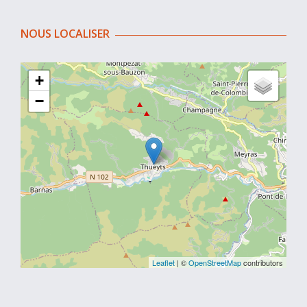
NOUS LOCALISER
+
−
Leaflet
| ©
OpenStreetMap
contributors