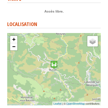
Accès libre.
LOCALISATION
+
−
Leaflet
| ©
OpenStreetMap
contributors