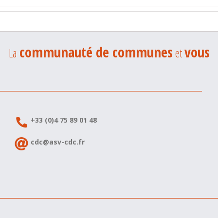
communauté de communes
vous
La
et
+33 (0)4 75 89 01 48
cdc@asv-cdc.fr