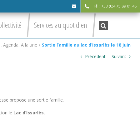
Tél : +33 (0)4 75 89 01 48
cdc@asv-
Recherche
ollectivité
Services au quotidien
:
cdc.fr
s
,
Agenda
,
A la une
/
Sortie Famille au lac d’Issarlès le 18 juin
Précédent
Suivant
esse propose une sortie famille.
tion le
Lac d’Issarlès.