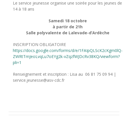
Le service jeunesse organise une soirée pour les jeunes de
14 à 18 ans
Samedi 18 octobre
à partir de 21h
Salle polyvalente de Lalevade-d’Ardèche
INSCRIPTION OBLIGATOIRE
https://docs.google.com/forms/d/e/1FAIpQLScK2cKgm0lQ-
ZWRtTmJeoLvqLu7oEYg2k-vZqzfWJDcRv38KQ/viewform?
pli=1
Renseignement et inscription : Lisa au 06 81 75 09 94 |
service.jeunesse@asv-cdc.fr