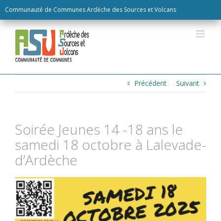
Skip
Communauté de Communes Ardèche des Sources et Volcans
to
content
Précédent
Suivant
Soirée Jeunes 14 -18 ans le
samedi 18 octobre à Lalevade-
d’Ardèche