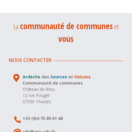
communauté de communes
La
et
vous
NOUS CONTACTER
Ardèche
des
Sources
et
Volcans
Communauté de communes
Château de Blou
12 rue Pouget
07330 Thueyts
+33 (0)4 75 89 01 48
cdc@asv-cdc.fr