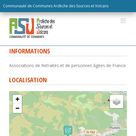
Skip
Communauté de Communes Ardèche des Sources et Volcans
to
content
INFORMATIONS
Associations de Retraités et de personnes âgées de France.
LOCALISATION
+
−