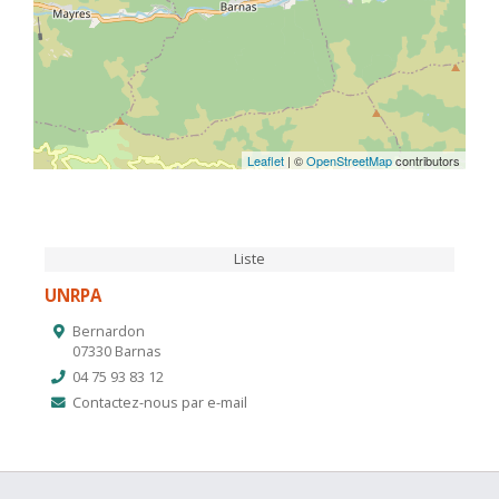
Leaflet
| ©
OpenStreetMap
contributors
Liste
UNRPA
Bernardon
07330 Barnas
04 75 93 83 12
Contactez-nous par e-mail