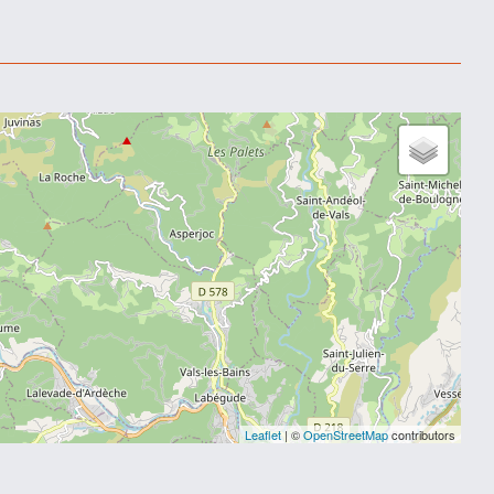
Leaflet
| ©
OpenStreetMap
contributors