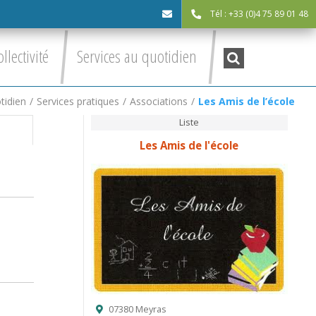
Tél : +33 (0)4 75 89 01 48
cdc@asv-
Recherche
ollectivité
Services au quotidien
:
cdc.fr
tidien
/
Services pratiques
/
Associations
/
Les Amis de l’école
Liste
Les Amis de l'école
07380 Meyras