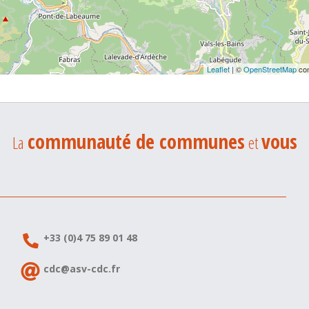
Leaflet
| ©
OpenStreetMap
con
communauté de communes
vous
La
et
+33 (0)4 75 89 01 48
cdc@asv-cdc.fr