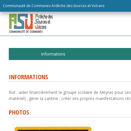
Skip
Communauté de Communes Ardèche des Sources et Volcans
to
content
Informations
INFORMATIONS
But : aider financièrement le groupe scolaire de Meyras pour ses 
matériel) ; gérer la cantine ; créer ses propres manifestations réc
PHOTOS