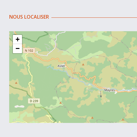
NOUS LOCALISER
+
−