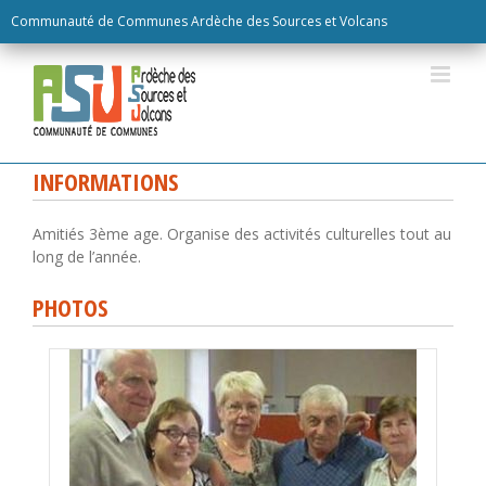
Skip
Communauté de Communes Ardèche des Sources et Volcans
to
content
INFORMATIONS
Amitiés 3ème age. Organise des activités culturelles tout au
long de l’année.
PHOTOS