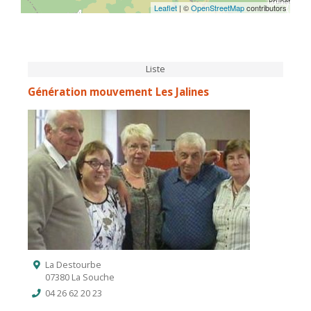
Leaflet
| ©
OpenStreetMap
contributors
Liste
Génération mouvement Les Jalines
La Destourbe
07380 La Souche
04 26 62 20 23