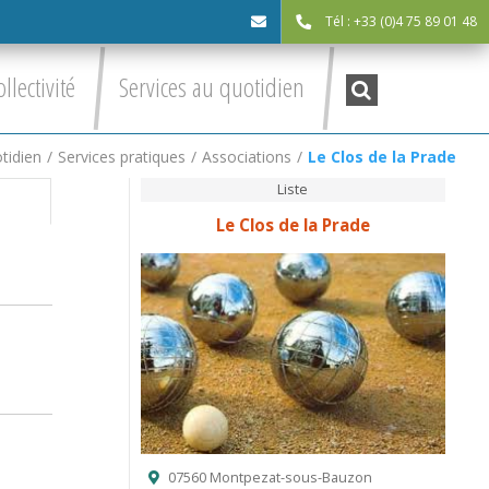
Tél : +33 (0)4 75 89 01 48
cdc@asv-
Recherche
ollectivité
Services au quotidien
:
cdc.fr
tidien
/
Services pratiques
/
Associations
/
Le Clos de la Prade
Liste
Le Clos de la Prade
07560 Montpezat-sous-Bauzon