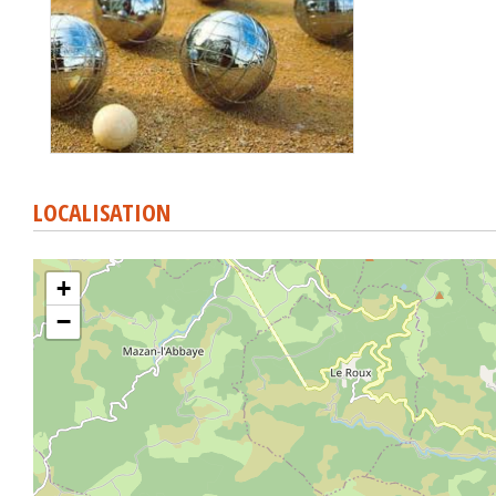
LOCALISATION
+
−