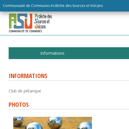
Skip
Communauté de Communes Ardèche des Sources et Volcans
to
content
Informations
INFORMATIONS
Club de pétanque
PHOTOS