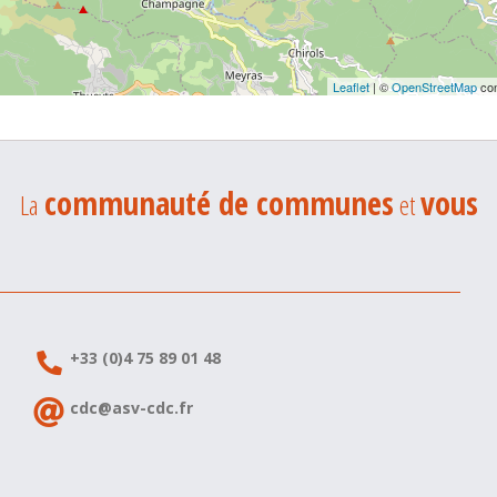
Leaflet
| ©
OpenStreetMap
con
communauté de communes
vous
La
et
+33 (0)4 75 89 01 48
cdc@asv-cdc.fr