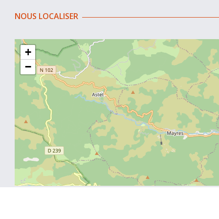
NOUS LOCALISER
+
−