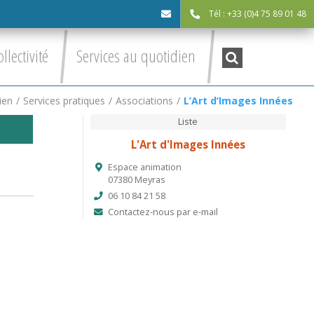
Tél : +33 (0)4 75 89 01 48
cdc@asv-
Recherche
ollectivité
Services au quotidien
:
cdc.fr
ien
/
Services pratiques
/
Associations
/
L’Art d’Images Innées
Liste
L'Art d'Images Innées
Espace animation
07380 Meyras
06 10 84 21 58
Contactez-nous par e-mail