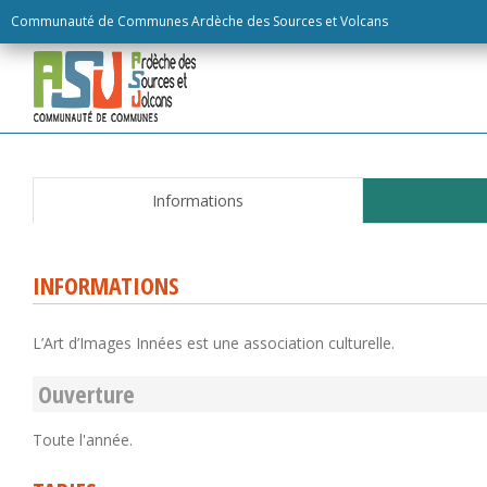
Skip
Communauté de Communes Ardèche des Sources et Volcans
to
content
Informations
INFORMATIONS
L’Art d’Images Innées est une association culturelle.
Ouverture
Toute l'année.