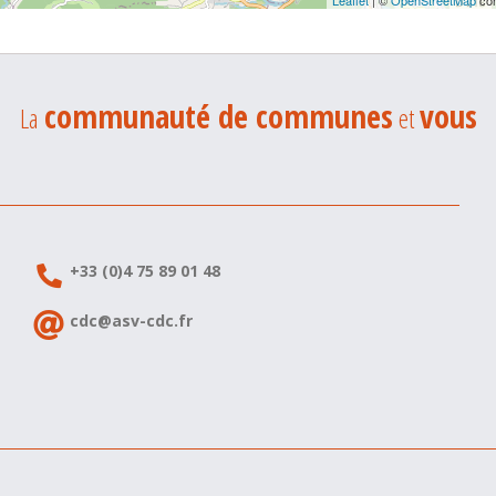
Leaflet
| ©
OpenStreetMap
con
communauté de communes
vous
La
et
+33 (0)4 75 89 01 48
cdc@asv-cdc.fr