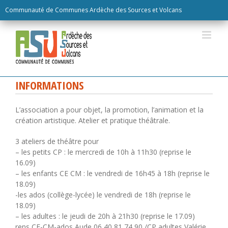
Skip
Communauté de Communes Ardèche des Sources et Volcans
to
content
INFORMATIONS
L’association a pour objet, la promotion, l’animation et la
création artistique. Atelier et pratique théâtrale.
3 ateliers de théâtre pour
– les petits CP : le mercredi de 10h à 11h30 (reprise le
16.09)
– les enfants CE CM : le vendredi de 16h45 à 18h (reprise le
18.09)
-les ados (collège-lycée) le vendredi de 18h (reprise le
18.09)
– les adultes : le jeudi de 20h à 21h30 (reprise le 17.09)
rens CE-CM-ados Aude 06 40 81 74 90 /CP adultes Valérie