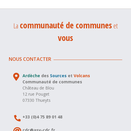
communauté de communes
La
et
vous
NOUS CONTACTER
Ardèche
des
Sources
et
Volcans
Communauté de communes
Château de Blou
12 rue Pouget
07330 Thueyts
+33 (0)4 75 89 01 48
cdc@asv-cdc.fr