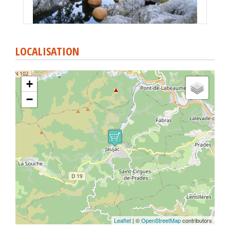
LOCALISATION
+
−
Leaflet
| ©
OpenStreetMap
contributors