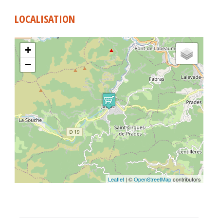
LOCALISATION
+
−
Leaflet
| ©
OpenStreetMap
contributors