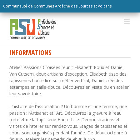
Skip
Communauté de Communes Ardèche des Sources et Volcans
to
content
INFORMATIONS
Atelier Passions Croisées réunit Elisabeth Roux et Daniel
Van Cutsem, deux artisans d’exception. Elisabeth tisse des
tapisseries haute lice sur métier vertical, Daniel crée des
estampes en taille-douce. Découvrez en visite ou en atelier
leur savoir-faire.
L’histoire de l’association ? Un homme et une femme, une
passion : l’Artisanat et l’Art. Découvrez la gravure à l’eau
forte et de la tapisserie Haute Lice. Démonstrations et
visites de l’atelier sur rendez-vous. Stages de tapisseries et
cours sont organisés pendant l’année. De début octobre à
fin juin, ateliers les samedis de 9h30 à 12h.