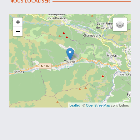
NOUS LOCALISER
+
−
Leaflet
| ©
OpenStreetMap
contributors