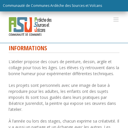
Skip
Communauté de Communes Ardèche des Sources et Volcans
to
content
INFORMATIONS
L’atelier propose des cours de peinture, dessin, argile et
collage pour tous les âges. Les élèves s’y retrouvent dans la
bonne humeur pour expérimenter différentes techniques.
Les projets sont personnels avec une image de base à
reproduire pour les adultes, les enfants ont des sujets
imposés Ils sont tous guidés dans leurs pratiques par
Béatrice Jusrendot, la peintre qui expose ses œuvres dans
l’atelier.
À l’année ou lors des stages, chacun exprime sa créativité. Il
y a aussi un partage et un échange avec les autres. Les