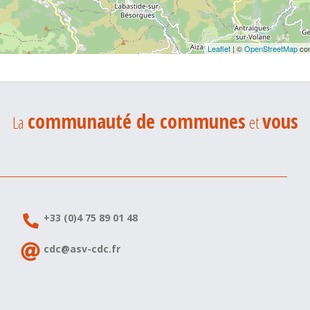
Leaflet
| ©
OpenStreetMap
con
communauté de communes
vous
La
et
+33 (0)4 75 89 01 48
cdc@asv-cdc.fr