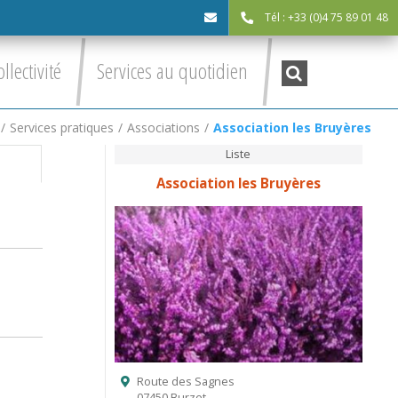
Tél : +33 (0)4 75 89 01 48
cdc@asv-
Recherche
ollectivité
Services au quotidien
:
cdc.fr
/
Services pratiques
/
Associations
/
Association les Bruyères
Liste
Association les Bruyères
Route des Sagnes
07450 Burzet