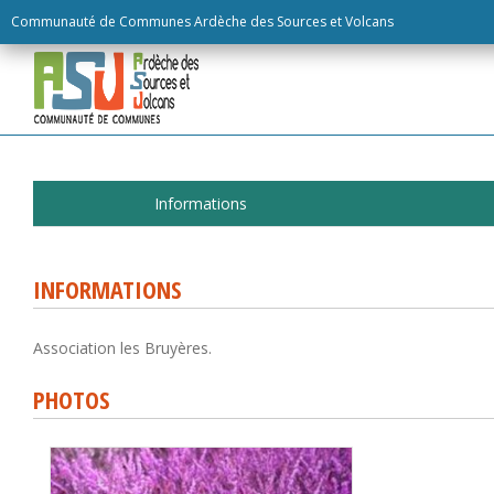
Skip
Communauté de Communes Ardèche des Sources et Volcans
to
content
Informations
INFORMATIONS
Association les Bruyères.
PHOTOS