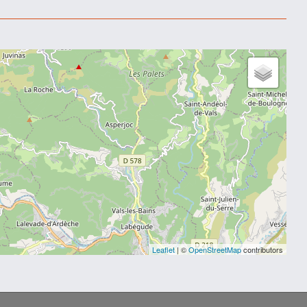
Leaflet
| ©
OpenStreetMap
contributors