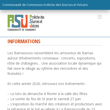
Skip
Communauté de Communes Ardèche des Sources et Volcans
to
content
INFORMATIONS
Les Barnassous rassemblent les amoureux de Barnas
autour d’événements conviviaux : concerts, expositions,
rôtie de châtaignes… Une association locale dynamique qui
fait vivre le village au rythme des rencontres et des
festivités !
En cette année 2026, retrouvez nos événements :
– Le loto du dimanche 8 février à la salle des fêtes
– La soirée du feu de St Jean le samedi 27 juin
– L’exposition du marché des créateurs et producteurs avec
la pétanque et le bal au village à La Barnassouille du 15