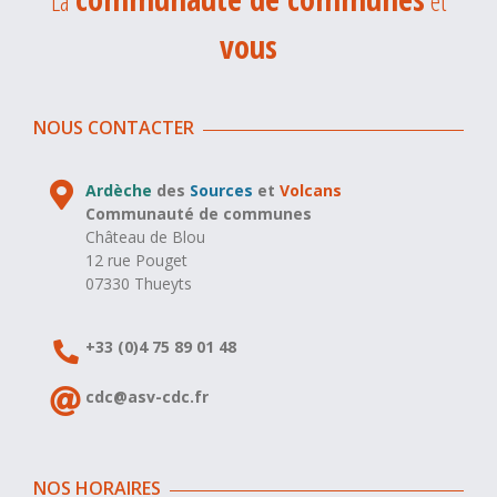
La
et
vous
NOUS CONTACTER
Ardèche
des
Sources
et
Volcans
Communauté de communes
Château de Blou
12 rue Pouget
07330 Thueyts
+33 (0)4 75 89 01 48
cdc@asv-cdc.fr
NOS HORAIRES