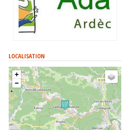
LOCALISATION
+
−