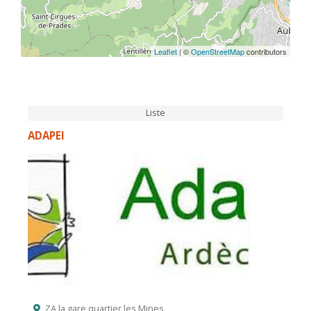
Leaflet
| ©
OpenStreetMap
contributors
Liste
ADAPEI
ZA la gare quartier les Mines