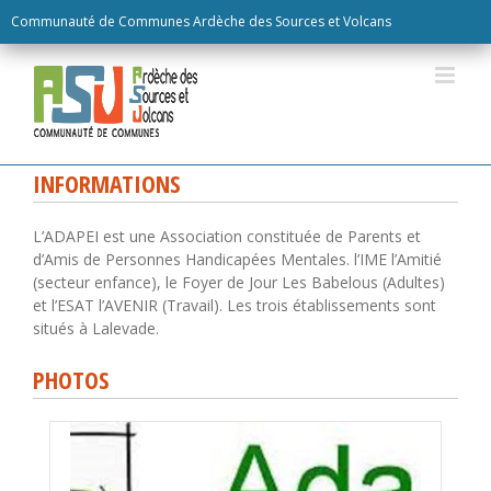
Skip
Communauté de Communes Ardèche des Sources et Volcans
to
content
INFORMATIONS
L’ADAPEI est une Association constituée de Parents et
d’Amis de Personnes Handicapées Mentales. l’IME l’Amitié
(secteur enfance), le Foyer de Jour Les Babelous (Adultes)
et l’ESAT l’AVENIR (Travail). Les trois établissements sont
situés à Lalevade.
PHOTOS