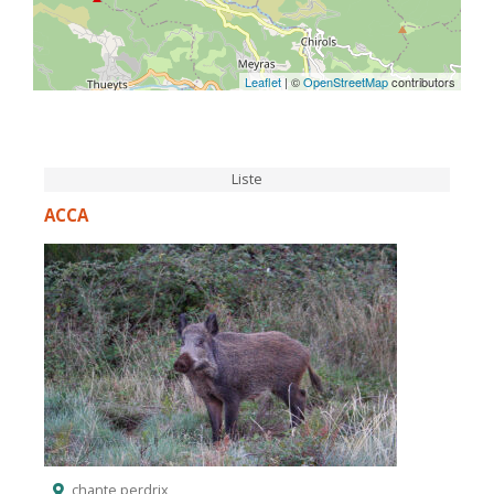
Leaflet
| ©
OpenStreetMap
contributors
Liste
ACCA
chante perdrix