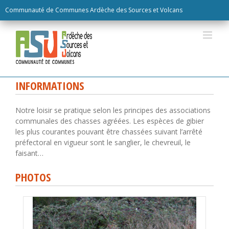
Skip
Communauté de Communes Ardèche des Sources et Volcans
to
content
INFORMATIONS
Notre loisir se pratique selon les principes des associations
communales des chasses agréées. Les espèces de gibier
les plus courantes pouvant être chassées suivant l’arrêté
préfectoral en vigueur sont le sanglier, le chevreuil, le
faisant…
PHOTOS