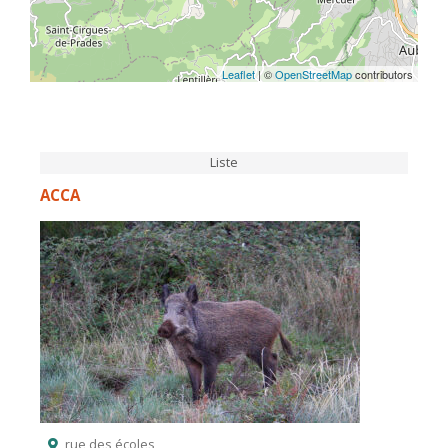
Leaflet
| ©
OpenStreetMap
contributors
Liste
ACCA
rue des écoles