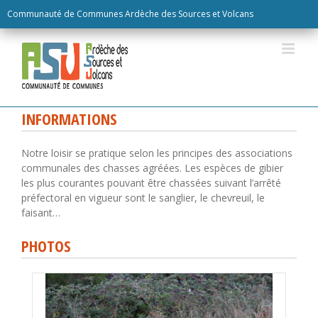
Skip
Communauté de Communes Ardèche des Sources et Volcans
to
content
INFORMATIONS
Notre loisir se pratique selon les principes des associations
communales des chasses agréées. Les espèces de gibier
les plus courantes pouvant être chassées suivant l’arrêté
préfectoral en vigueur sont le sanglier, le chevreuil, le
faisant…
PHOTOS