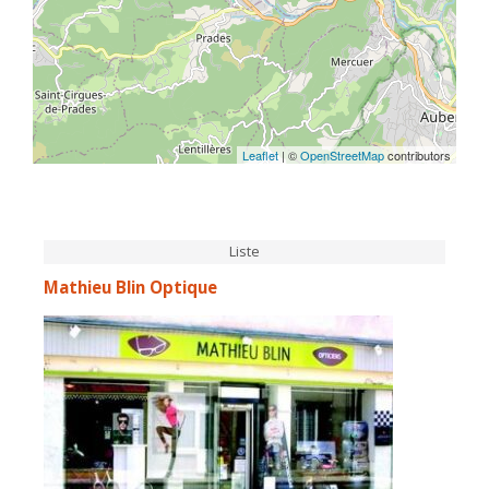
Leaflet
| ©
OpenStreetMap
contributors
Liste
Mathieu Blin Optique