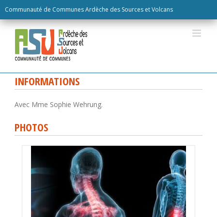
Skip
Communauté de Communes Ardèche des Sources et Volcans
to
content
INFORMATIONS
Avec Mme Sophie Wehrung.
PHOTOS