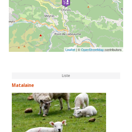
Leaflet
| ©
OpenStreetMap
contributors
Liste
Matalaine