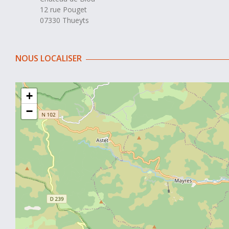
12 rue Pouget
07330 Thueyts
NOUS LOCALISER
+
−