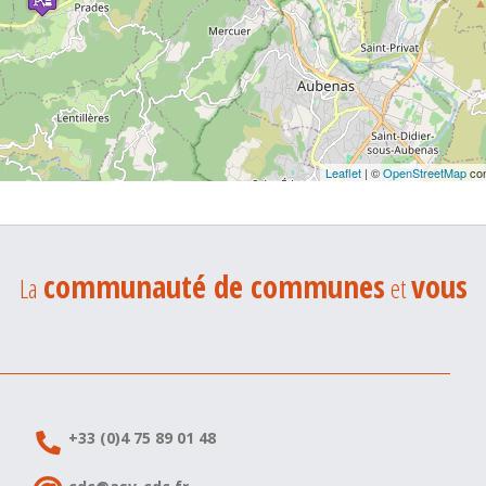
Leaflet
| ©
OpenStreetMap
con
communauté de communes
vous
La
et
+33 (0)4 75 89 01 48