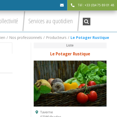
Tél : +33 (0)4 75 89 01 48
cdc@asv-
Recherche
ollectivité
Services au quotidien
:
cdc.fr
dien
/
Nos professionnels
/
Producteurs
/
Le Potager Rustique
Liste
Le Potager Rustique
Taverne
07380 Prades