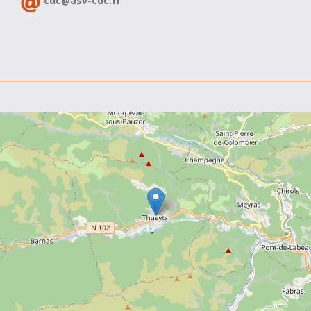
cdc@asv-cdc.fr