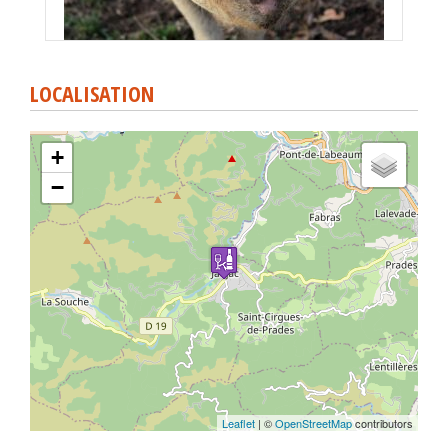
LOCALISATION
+
−
Leaflet
| ©
OpenStreetMap
contributors