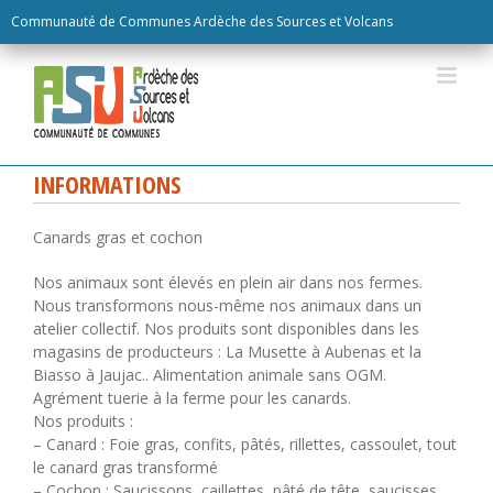
Skip
Communauté de Communes Ardèche des Sources et Volcans
to
content
INFORMATIONS
Canards gras et cochon
Nos animaux sont élevés en plein air dans nos fermes.
Nous transformons nous-même nos animaux dans un
atelier collectif. Nos produits sont disponibles dans les
magasins de producteurs : La Musette à Aubenas et la
Biasso à Jaujac.. Alimentation animale sans OGM.
Agrément tuerie à la ferme pour les canards.
Nos produits :
– Canard : Foie gras, confits, pâtés, rillettes, cassoulet, tout
le canard gras transformé
– Cochon : Saucissons, caillettes, pâté de tête, saucisses,