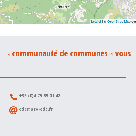
Leaflet
| ©
OpenStreetMap
con
communauté de communes
vous
La
et
+33 (0)4 75 89 01 48
cdc@asv-cdc.fr