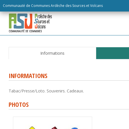
Skip
Communauté de Communes Ardèche des Sources et Volcans
to
content
Informations
INFORMATIONS
Tabac/Presse/Loto. Souvenirs. Cadeaux.
PHOTOS