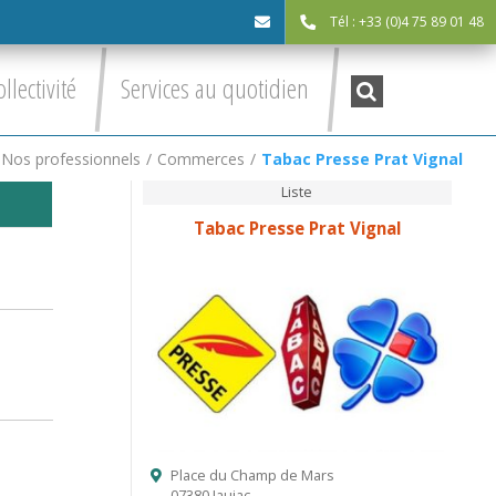
Tél : +33 (0)4 75 89 01 48
cdc@asv-
Recherche
ollectivité
Services au quotidien
:
cdc.fr
Nos professionnels
/
Commerces
/
Tabac Presse Prat Vignal
Liste
Tabac Presse Prat Vignal
Place du Champ de Mars
07380 Jaujac