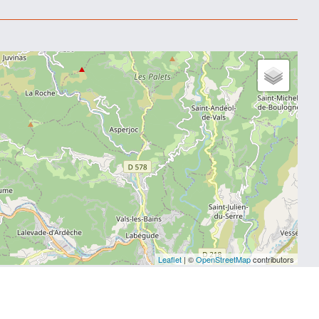
Leaflet
| ©
OpenStreetMap
contributors