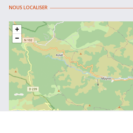
NOUS LOCALISER
+
−