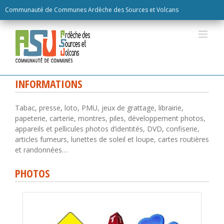
Skip
Communauté de Communes Ardèche des Sources et Volcans
to
content
INFORMATIONS
Tabac, presse, loto, PMU, jeux de grattage, librairie,
papeterie, carterie, montres, piles, développement photos,
appareils et pellicules photos d’identités, DVD, confiserie,
articles fumeurs, lunettes de soleil et loupe, cartes routières
et randonnées…
PHOTOS